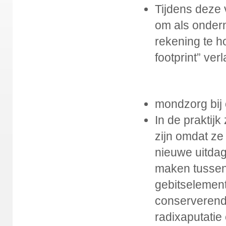
Tijdens deze 
om als ondern
rekening te h
footprint” ve
mondzorg bij
In de praktij
zijn omdat ze
nieuwe uitda
maken tussen
gebitselemen
conserverend
radixaputatie