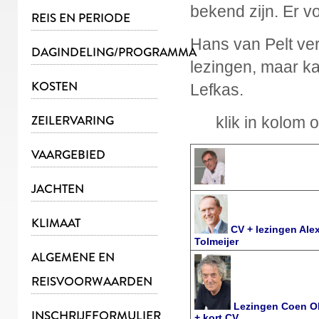
bekend zijn. Er v
REIS EN PERIODE
Hans van Pelt ver
DAGINDELING/PROGRAMMA
lezingen, maar k
KOSTEN
Lefkas.
ZEILERVARING
klik in kolom 
VAARGEBIED
JACHTEN
KLIMAAT
CV + lezingen Ale
Tolmeijer
ALGEMENE EN
REISVOORWAARDEN
Lezingen Coen O
INSCHRIJFFORMULIER
+ kort CV