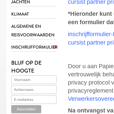
cursist partner pr
JACHTEN
*Hieronder kunt 
KLIMAAT
een formulier da
ALGEMENE EN
inschrijfformuli
REISVOORWAARDEN
cursist partner p
INSCHRIJFFORMULIER
BLIJF OP DE
Door u aan Papier
HOOGTE
vertrouwelijk beh
privacy protocol 
privacyreglement
Verwerkersovere
Na ontvangst va