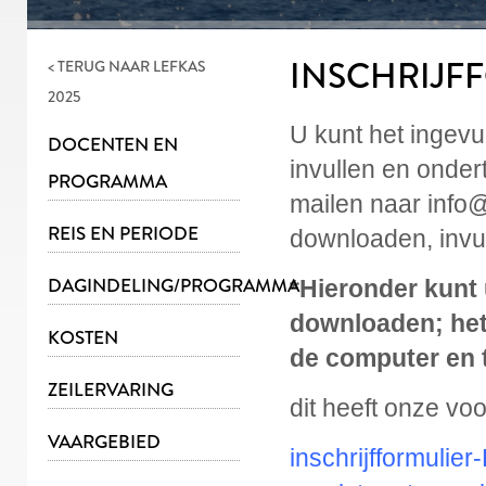
INSCHRIJF
< TERUG NAAR
LEFKAS
2025
U kunt het ingevu
DOCENTEN EN
invullen en onder
PROGRAMMA
mailen naar inf
REIS EN PERIODE
downloaden, invul
DAGINDELING/PROGRAMMA
*Hieronder kunt
downloaden; het 
KOSTEN
de computer en 
ZEILERVARING
dit heeft onze vo
VAARGEBIED
inschrijfformuli